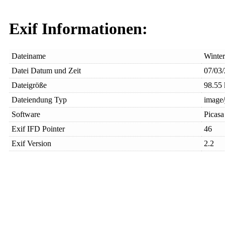
Exif Informationen:
Dateiname
Winte
Datei Datum und Zeit
07/03/
Dateigröße
98.55
Dateiendung Typ
image/
Software
Picasa
Exif IFD Pointer
46
Exif Version
2.2